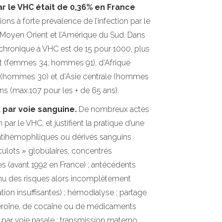
ar le VHC était de 0,36% en France
ons à forte prévalence de l’infection par le
e Moyen Orient et l’Amérique du Sud. Dans
on chronique à VHC est de 15 pour 1000, plus
Est (femmes 34, hommes 91), d’Afrique
 (hommes 30) et d’Asie centrale (hommes
ns (max.107 pour les + de 65 ans).
 par voie sanguine.
De nombreux actes
r le VHC, et justifient la pratique d’une
antihémophiliques ou dérivés sanguins
 culots » globulaires, concentrés
nes (avant 1992 en France) ; antécédents
enu des risques alors incomplètement
ation insuffisantes) ; hémodialyse ; partage
 d’héroïne, de cocaïne ou de médicaments
 par voie nasale ; transmission materno