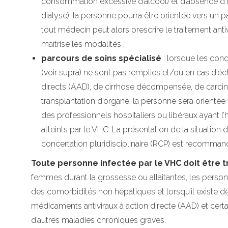
consommation excessive d’alcool) et d’absence d’
dialyse), la personne pourra être orientée vers un pa
tout médecin peut alors prescrire le traitement antivi
maîtrise les modalités ;
parcours de soins spécialisé
: lorsque les cond
(voir supra) ne sont pas remplies et/ou en cas d’éc
directs (AAD), de cirrhose décompensée, de carci
transplantation d’organe, la personne sera orientée
des professionnels hospitaliers ou libéraux ayant l’
atteints par le VHC. La présentation de la situation
concertation pluridisciplinaire (RCP) est recomman
Toute personne infectée par le VHC doit être t
femmes durant la grossesse ou allaitantes, les person
des comorbidités non hépatiques et lorsqu’il existe de
médicaments antiviraux à action directe (AAD) et cert
d’autres maladies chroniques graves.