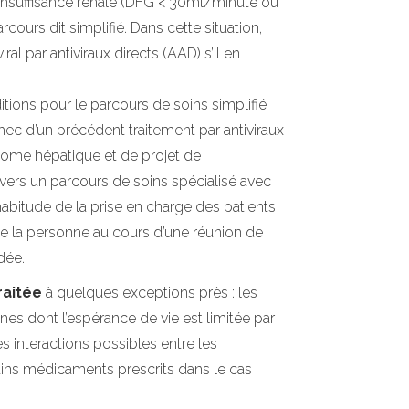
insuffisance rénale (DFG < 30ml/minute ou
rcours dit simplifié. Dans cette situation,
ral par antiviraux directs (AAD) s’il en
itions pour le parcours de soins simplifié
hec d’un précédent traitement par antiviraux
nome hépatique et de projet de
 vers un parcours de soins spécialisé avec
habitude de la prise en charge des patients
 de la personne au cours d’une réunion de
dée.
raitée
à quelques exceptions près : les
nes dont l’espérance de vie est limitée par
s interactions possibles entre les
ains médicaments prescrits dans le cas