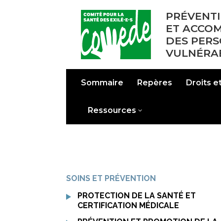
PRÉVENTI
ET ACCO
DES PER
VULNÉRA
Sommaire
Repères
Droits 
Ressources
SOINS ET PRÉVENTION
PROTECTION DE LA SANTÉ ET
CERTIFICATION MÉDICALE
15.1. Principes juridiques et
15.2 Certification médicale et
15.3. Certification et droit au séjour