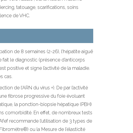
ercing, tatouage, scarifications, soins
valence de VHC.
tion de 8 semaines (2-26), l’hépatite aiguë
fait le diagnostic (présence d’anticorps
st positive et signe l’activité de la maladie.
s cas.
tion de l’ARN du virus +). De par l’activité
 une fibrose progressive du foie évoluant
épatique, la ponction-biopsie hépatique (PBH)
ns comorbidité. En effet, de nombreux tests
L’Afef recommande l’utilisation de 3 types de
Fibromètre®) ou la Mesure de l’élasticité