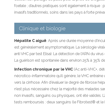
foetale ; d’autres pratiques sont également à risque : pi
invasifs traditionnels, soins dans les pays à forte pré
Clinique et biologie
Hépatite C aiguë
. Après une durée moyenne d’incuba
est généralement asymptomatique. La sérologie virale 
anti VHC par test Elisa). La détection de l’ARN du virus e
La guérison est spontanée dans environ 25% à 35% de
Infection chronique par le VHC
(Ac anti-VHC+, détec
nécrotico-inflammatoire qu’il génère, le VHC entraine
vers la cirrhose. Afin d’évaluer le degré de fibrose h
n’est plus nécessaire chez la majorité des malades sa
non invasifs, sanguins ou physiques, ont été validés. 
tests remboursés : deux sanguins (le Fibrotest® et le 