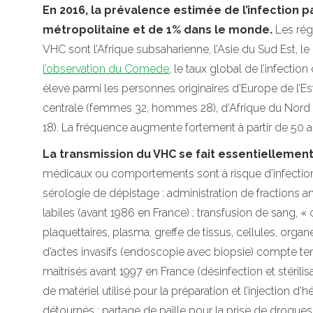
En 2016, la prévalence estimée de l’infection p
métropolitaine et de 1% dans le monde.
Les régi
VHC sont l’Afrique subsaharienne, l’Asie du Sud Est, l
l’observation du Comede
, le taux global de l’infecti
élevé parmi les personnes originaires d’Europe de l’
centrale (femmes 32, hommes 28), d’Afrique du Nord
18). La fréquence augmente fortement à partir de 50 a
La transmission du VHC se fait essentiellement
médicaux ou comportements sont à risque d’infection pa
sérologie de dépistage : administration de fractions 
labiles (avant 1986 en France) ; transfusion de sang, «
plaquettaires, plasma, greffe de tissus, cellules, orga
d’actes invasifs (endoscopie avec biopsie) compte t
maîtrisés avant 1997 en France (désinfection et stérilis
de matériel utilisé pour la préparation et l’injection
détournés ; partage de paille pour la prise de drogues