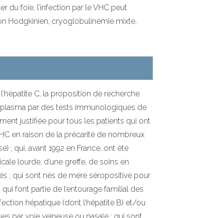
r du foie, l’infection par le VHC peut
on Hodgkinien, cryoglobulinémie mixte,
l’hépatite C, la proposition de recherche
e plasma par des tests immunologiques de
t justifiée pour tous les patients qui ont
VHC en raison de la précarité de nombreux
é) ; qui, avant 1992 en France, ont été
icale lourde, d’une greffe, de soins en
és ; qui sont nés de mère séropositive pour
; qui font partie de l’entourage familial des
ffection hépatique (dont l’hépatite B) et/ou
es par voie veineuse ou nasale ; qui sont