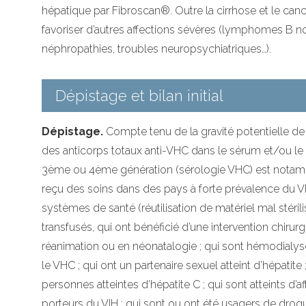
hépatique par Fibroscan®. Outre la cirrhose et le cance
favoriser d’autres affections sévères (lymphomes B n
néphropathies, troubles neuropsychiatriques…).
Dépistage et bilan initial
Dépistage.
Compte tenu de la gravité potentielle de 
des anticorps totaux anti-VHC dans le sérum et/ou l
3ème ou 4ème génération (sérologie VHC) est notammen
reçu des soins dans des pays à forte prévalence du 
systèmes de santé (réutilisation de matériel mal stérilis
transfusés, qui ont bénéficié d’une intervention chirurg
réanimation ou en néonatalogie ; qui sont hémodialys
le VHC ; qui ont un partenaire sexuel atteint d’hépatite 
personnes atteintes d’hépatite C ; qui sont atteints d’a
porteurs du VIH ; qui sont ou ont été usagers de drogu