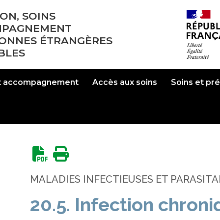
ON, SOINS
MPAGNEMENT
SONNES ÉTRANGÈRES
BLES
et accompagnement
Accès aux soins
Soins et pr
MALADIES INFECTIEUSES ET PARASITA
20.5. Infection chron