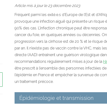
Article mis à jour le 23 décembre 2023
Fréquent parmi les exilé.e.s d’Europe de l’Est et d’Afriq
s
provoque une infection aiguë qui présente un risque 
90% des cas. L’infection chronique peut être responsa
cancer du foie, en quelques années ou décennies. On 
progression vers la cirrhose est de 20 % et le risque
par an. Il n’existe pas de vaccin contre le VHC, mais le
directe (AAD) entraînent une guérison virologique dan
recommandations régulièrement mises à jour de la
H
être prescrit à l’ensemble des personnes infectées de f
l’épidémie en France et empêcher la survenue de com
un traitement précoce.
Épidémiologie et transmission