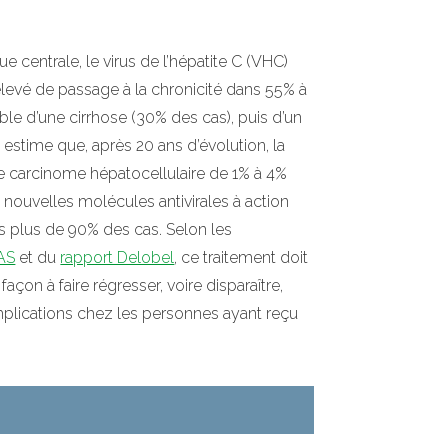
ue centrale, le virus de l’hépatite C (VHC)
élevé de passage à la chronicité dans 55% à
ble d’une cirrhose (30% des cas), puis d’un
estime que, après 20 ans d’évolution, la
 de carcinome hépatocellulaire de 1% à 4%
s nouvelles molécules antivirales à action
s plus de 90% des cas. Selon les
AS
et du
rapport Delobel
, ce traitement doit
açon à faire régresser, voire disparaître,
plications chez les personnes ayant reçu