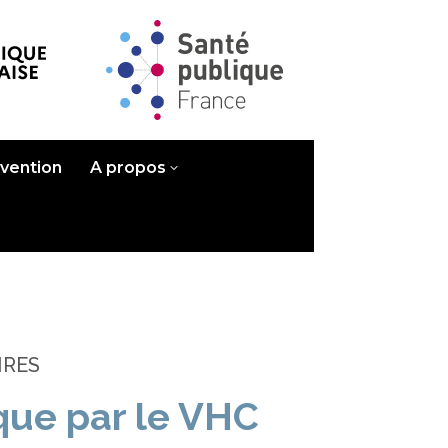
évention
A propos
IRES
ique par le VHC