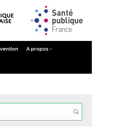
évention
A propos