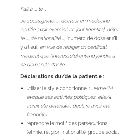
Fait à …, le …
Je soussigné(e) …, docteur en médecine,
certifie avoir examiné ce jour [identité], né(e)
le …, de nationalité …,
[numéro de dossier s’il
y a lieu]
, en vue de rédiger un certificat
médical que l’intéressé(e) entend joindre à
sa demande d’asile.
Déclarations du/de la patient.e :
utiliser le style conditionnel :
…Mme/M.
évoque ses activités politiques, elle/il
aurait été détenu(e), déclare avoir été
frappé(e)…
reprendre le motif des persécutions
(ethnie, religion, nationalité, groupe social